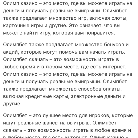
Олимп казино – это место, где вы можете играть на
деньги и получать реальные выигрыши. Олимпбет
также предлагает множество игр, включая слоты,
карточные игры и другие. Это означает, что вы
можете найти игру, которая вам понравится.
Олимпбет также предлагает множество бонусов и
акций, которые могут помочь вам начать играть.
Олимпбет скачать – это возможность играть в
любое время и в любом месте, где есть интернет.
Олимп казино – это место, где вы можете играть на
деньги и получать реальные выигрыши. Олимпбет
также предлагает множество способов оплаты,
включая кредитные карты, электронные деньги и
другие.
Олимпбет – это лучшее место для игроков, которые
ищут реальные шансы на выигрыш. Олимпбет
скачать – это возможность играть в любое время и
в любом месте, где есть интернет. Олимп казино –