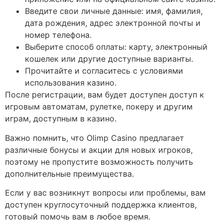
Введите свои личные данные: имя, фамилия,
дата рождения, адрес электронной почты и
номер телефона.
Выберите способ оплаты: карту, электронный
кошелек или другие доступные варианты.
Прочитайте и согласитесь с условиями
использования казино.
После регистрации, вам будет доступен доступ к
игровым автоматам, рулетке, покеру и другим
играм, доступным в казино.
Важно помнить, что Olimp Casino предлагает
различные бонусы и акции для новых игроков,
поэтому не пропустите возможность получить
дополнительные преимущества.
Если у вас возникнут вопросы или проблемы, вам
доступен круглосуточный поддержка клиентов,
готовый помочь вам в любое время.