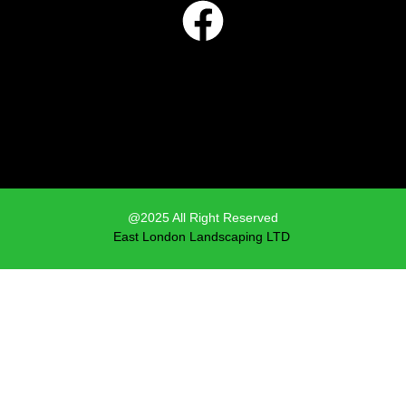
@2025 All Right Reserved
East London Landscaping LTD