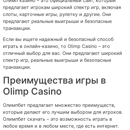
Олимп казино – это официальный сайт, который
предлагает игрокам широкий спектр игр, включая
слоты, карточные игры, рулетку и другие. Они
предлагают реальные выигрыши и безопасные
транзакции.
Если вы ищете надежный и безопасный способ
играть в онлайн-казино, то Olimp Casino – это
отличный выбор для вас. Они предлагают широкий
спектр игр, реальные выигрыши и безопасные
транзакции.
Преимущества игры в
Olimp Casino
Олимпбет предлагает множество преимуществ,
которые делают его лучшим выбором для игроков.
Олимпбет скачать – это возможность играть в
любое время и в любом месте, где есть интернет.