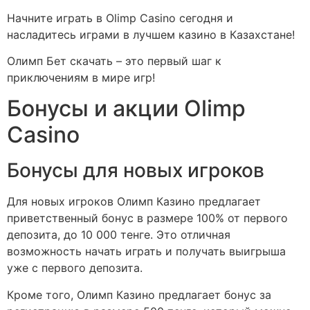
Начните играть в Olimp Casino сегодня и
насладитесь играми в лучшем казино в Казахстане!
Олимп Бет скачать – это первый шаг к
приключениям в мире игр!
Бонусы и акции Olimp
Casino
Бонусы для новых игроков
Для новых игроков Олимп Казино предлагает
приветственный бонус в размере 100% от первого
депозита, до 10 000 тенге. Это отличная
возможность начать играть и получать выигрыша
уже с первого депозита.
Кроме того, Олимп Казино предлагает бонус за