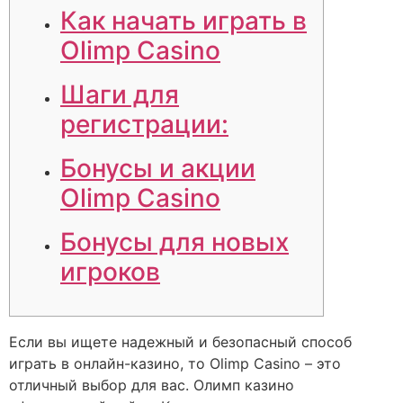
Как начать играть в
Olimp Casino
Шаги для
регистрации:
Бонусы и акции
Olimp Casino
Бонусы для новых
игроков
Если вы ищете надежный и безопасный способ
играть в онлайн-казино, то Olimp Casino – это
отличный выбор для вас. Олимп казино