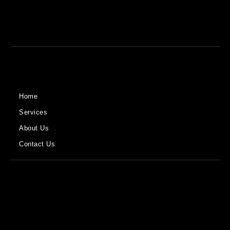
Home
Services
About Us
Contact Us