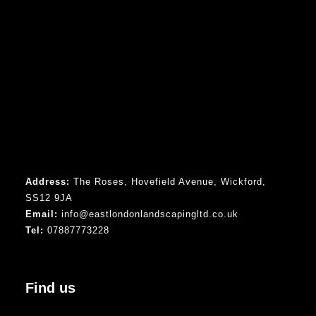
Address:
The Roses, Hovefield Avenue, Wickford,
SS12 9JA
Email:
info@eastlondonlandscapingltd.co.uk
Tel:
07887773228
Find us