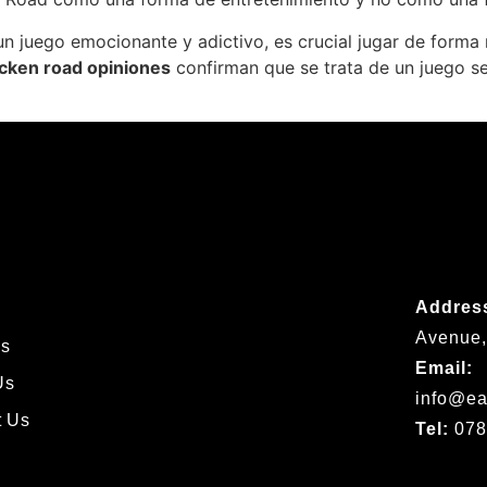
n juego emocionante y adictivo, es crucial jugar de forma
cken road opiniones
confirman que se trata de un juego se
Addres
Avenue,
es
Email:
Us
info@ea
t Us
Tel:
078