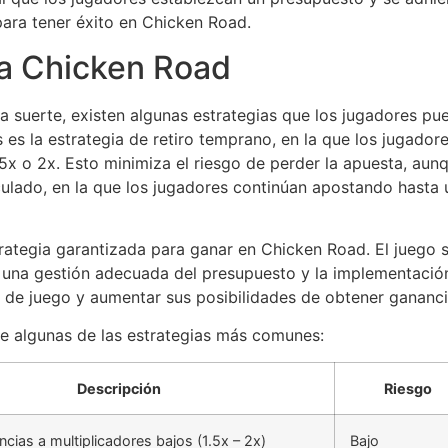
para tener éxito en Chicken Road.
 a Chicken Road
 suerte, existen algunas estrategias que los jugadores pue
 es la estrategia de retiro temprano, en la que los jugador
x o 2x. Esto minimiza el riesgo de perder la apuesta, aunq
lculado, en la que los jugadores continúan apostando hasta
ategia garantizada para ganar en Chicken Road. El juego se
, una gestión adecuada del presupuesto y la implementació
 de juego y aumentar sus posibilidades de obtener gananci
e algunas de las estrategias más comunes:
Descripción
Riesgo
ncias a multiplicadores bajos (1.5x – 2x)
Bajo