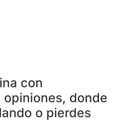
ina con
d opiniones, donde
lando o pierdes