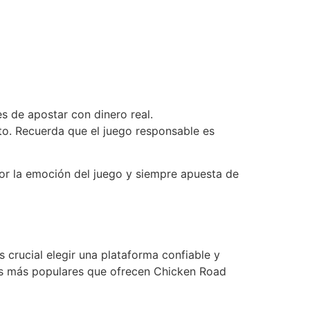
es de apostar con dinero real.
to. Recuerda que el juego responsable es
por la emoción del juego y siempre apuesta de
 crucial elegir una plataforma confiable y
rmas más populares que ofrecen Chicken Road