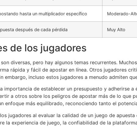
postando hasta un multiplicador específico
Moderado-Alt
 apuesta después de cada pérdida
Muy Alto
es de los jugadores
son diversas, pero hay algunos temas recurrentes. Muchos 
a rápida y fácil de apostar en línea. Otros jugadores critic
Sin embargo, incluso estos jugadores a menudo admiten que 
 importancia de establecer un presupuesto y adherirse a 
tir a otros sobre los peligros de apostar más de lo que p
n enfoque más equilibrado, reconociendo tanto el potencia
los jugadores al evaluar la calidad de un juego de apuesta 
 la experiencia de juego, la confiabilidad de la plataforma 