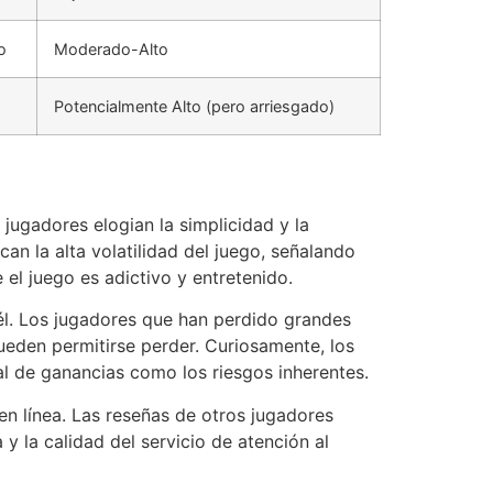
o
Moderado-Alto
Potencialmente Alto (pero arriesgado)
jugadores elogian la simplicidad y la
an la alta volatilidad del juego, señalando
el juego es adictivo y entretenido.
él. Los jugadores que han perdido grandes
ueden permitirse perder. Curiosamente, los
l de ganancias como los riesgos inherentes.
en línea. Las reseñas de otros jugadores
y la calidad del servicio de atención al