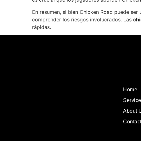
En resumen, si bien Chicken Road puede ser u
comprender los riesgos involucrados. Las
chi
rápidas.
Home
Servic
About 
Contac