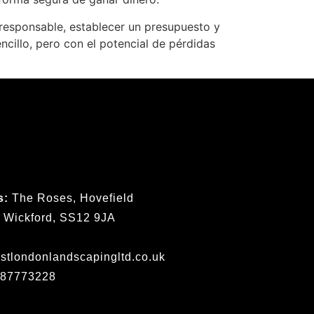
 responsable, establecer un presupuesto y
ncillo, pero con el potencial de pérdidas
s:
The Roses, Hovefield
 Wickford, SS12 9JA
stlondonlandscapingltd.co.uk
87773228