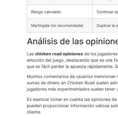
Riesgo calculado
Continuar a
Martingala (no recomendada)
Duplicar la
Análisis de las opinion
Las
chicken road opiniones
de los jugadores 
emoción del juego, destacando que es una form
que es fácil perder la apuesta rápidamente. 
Muchos comentarios de usuarios mencionan la
sumas de dinero en Chicken Road suelen adver
jugadores más experimentados suelen tener u
Es esencial tomar en cuenta las opiniones de 
pueden proporcionar información valiosa sobre
cliente.