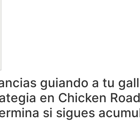
ncias guiando a tu gall
trategia en Chicken Roa
ermina si sigues acumu