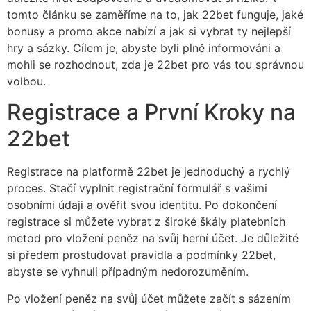
tomto článku se zaměříme na to, jak 22bet funguje, jaké
bonusy a promo akce nabízí a jak si vybrat ty nejlepší
hry a sázky. Cílem je, abyste byli plně informováni a
mohli se rozhodnout, zda je 22bet pro vás tou správnou
volbou.
Registrace a První Kroky na
22bet
Registrace na platformě 22bet je jednoduchý a rychlý
proces. Stačí vyplnit registrační formulář s vašimi
osobními údaji a ověřit svou identitu. Po dokončení
registrace si můžete vybrat z široké škály platebních
metod pro vložení peněz na svůj herní účet. Je důležité
si předem prostudovat pravidla a podmínky 22bet,
abyste se vyhnuli případným nedorozuměním.
Po vložení peněz na svůj účet můžete začít s sázením