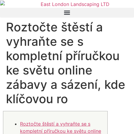
Roztočte štěstí a
vyhraňte se s
kompletní příručkou
ke světu online
zábavy a sázení, kde
klíčovou ro
Roztočte štěstí a vyhraňte se s
kompletní příručkou ke světu online