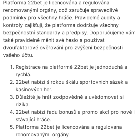
Platforma 22bet je licencována a regulována
renomovanými orgány, což zaručuje spravedlivé
podmínky pro všechny hráče. Pravidelné audity a
kontroly zajišťují, že platforma dodržuje všechny
bezpečnostní standardy a předpisy. Doporučujeme vám
také pravidelně měnit své heslo a používat
dvoufaktorové ověřování pro zvýšení bezpečnosti
vašeho účtu.
Registrace na platformě 22bet je jednoduchá a
rychlá.
22bet nabízí širokou škálu sportovních sázek a
kasinových her.
Důležité je hrát zodpovědně a uvědomovat si
rizika.
22bet nabízí řadu bonusů a promo akcí pro nové i
stávající hráče.
Platforma 22bet je licencována a regulována
renomovanými orgány.