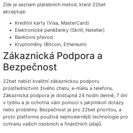
Zde je seznam platebních metod, které 22bet
akceptuje:
Kreditní karty (Visa, MasterCard)
Elektronické peněženky (Skrill, Neteller)
Bankovní převod
Kryptoměny (Bitcoin, Ethereum)
Zákaznická Podpora a
Bezpečnost
22bet nabízí kvalitní zákaznickou podporu
prostřednictvím živého chatu, e-mailu a telefonu.
Zákaznická podpora je dostupná 24 hodin denně, 7 dní
v týdnu a je ochotna vám pomoci s jakýmikoli dotazy
nebo problémy. Bezpečnost je pro 22bet prioritou, a
proto platforma používá nejmodernější technologie pro
ochranu vašich osobních a finančních údajů.