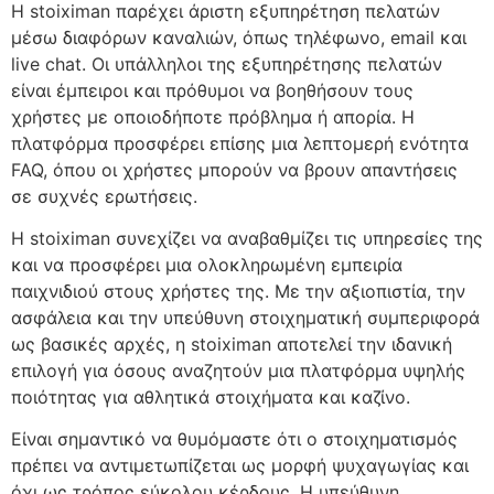
Η stoiximan παρέχει άριστη εξυπηρέτηση πελατών
μέσω διαφόρων καναλιών, όπως τηλέφωνο, email και
live chat. Οι υπάλληλοι της εξυπηρέτησης πελατών
είναι έμπειροι και πρόθυμοι να βοηθήσουν τους
χρήστες με οποιοδήποτε πρόβλημα ή απορία. Η
πλατφόρμα προσφέρει επίσης μια λεπτομερή ενότητα
FAQ, όπου οι χρήστες μπορούν να βρουν απαντήσεις
σε συχνές ερωτήσεις.
Η stoiximan συνεχίζει να αναβαθμίζει τις υπηρεσίες της
και να προσφέρει μια ολοκληρωμένη εμπειρία
παιχνιδιού στους χρήστες της. Με την αξιοπιστία, την
ασφάλεια και την υπεύθυνη στοιχηματική συμπεριφορά
ως βασικές αρχές, η stoiximan αποτελεί την ιδανική
επιλογή για όσους αναζητούν μια πλατφόρμα υψηλής
ποιότητας για αθλητικά στοιχήματα και καζίνο.
Είναι σημαντικό να θυμόμαστε ότι ο στοιχηματισμός
πρέπει να αντιμετωπίζεται ως μορφή ψυχαγωγίας και
όχι ως τρόπος εύκολου κέρδους. Η υπεύθυνη