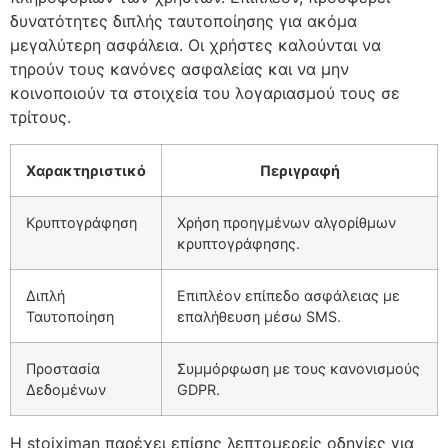
δυνατότητες διπλής ταυτοποίησης για ακόμα
μεγαλύτερη ασφάλεια. Οι χρήστες καλούνται να
τηρούν τους κανόνες ασφαλείας και να μην
κοινοποιούν τα στοιχεία του λογαριασμού τους σε
τρίτους.
Χαρακτηριστικό
Περιγραφή
Κρυπτογράφηση
Χρήση προηγμένων αλγορίθμων
κρυπτογράφησης.
Διπλή
Επιπλέον επίπεδο ασφάλειας με
Ταυτοποίηση
επαλήθευση μέσω SMS.
Προστασία
Συμμόρφωση με τους κανονισμούς
Δεδομένων
GDPR.
Η stoiximan παρέχει επίσης λεπτομερείς οδηγίες για