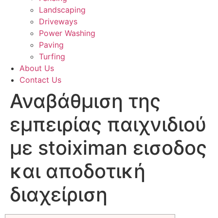
Landscaping
Driveways
Power Washing
Paving
Turfing
About Us
Contact Us
Αναβάθμιση της
εμπειρίας παιχνιδιού
με stoiximan εισοδος
και αποδοτική
διαχείριση