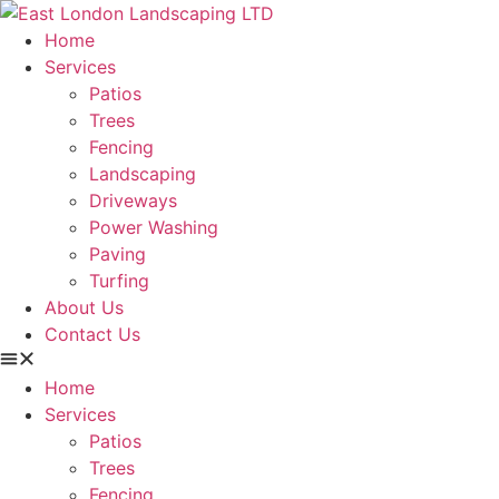
Home
Services
Patios
Trees
Fencing
Landscaping
Driveways
Power Washing
Paving
Turfing
About Us
Contact Us
Home
Services
Patios
Trees
Fencing