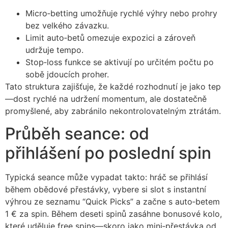
Micro‑betting umožňuje rychlé výhry nebo prohry
bez velkého závazku.
Limit auto‑betů omezuje expozici a zároveň
udržuje tempo.
Stop‑loss funkce se aktivují po určitém počtu po
sobě jdoucích proher.
Tato struktura zajišťuje, že každé rozhodnutí je jako tep
—dost rychlé na udržení momentum, ale dostatečně
promyšlené, aby zabránilo nekontrolovatelným ztrátám.
Průběh seance: od
přihlášení po poslední spin
Typická seance může vypadat takto: hráč se přihlásí
během obědové přestávky, vybere si slot s instantní
výhrou ze seznamu “Quick Picks” a začne s auto‑betem
1 € za spin. Během deseti spinů zasáhne bonusové kolo,
které uděluje free spins—skoro jako mini‑přestávka od