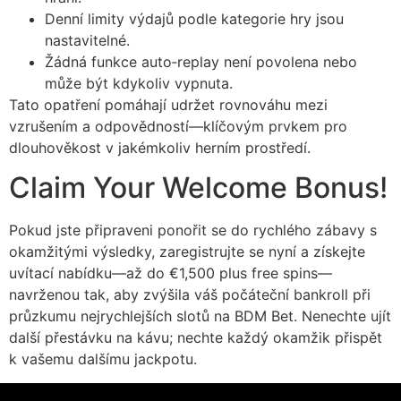
Denní limity výdajů podle kategorie hry jsou
nastavitelné.
Žádná funkce auto‑replay není povolena nebo
může být kdykoliv vypnuta.
Tato opatření pomáhají udržet rovnováhu mezi
vzrušením a odpovědností—klíčovým prvkem pro
dlouhověkost v jakémkoliv herním prostředí.
Claim Your Welcome Bonus!
Pokud jste připraveni ponořit se do rychlého zábavy s
okamžitými výsledky, zaregistrujte se nyní a získejte
uvítací nabídku—až do €1,500 plus free spins—
navrženou tak, aby zvýšila váš počáteční bankroll při
průzkumu nejrychlejších slotů na BDM Bet. Nenechte ujít
další přestávku na kávu; nechte každý okamžik přispět
k vašemu dalšímu jackpotu.