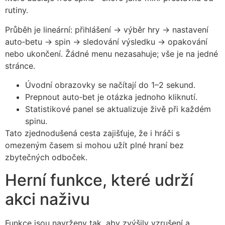
rutiny.
Průběh je lineární: přihlášení → výběr hry → nastavení
auto‑betu → spin → sledování výsledku → opakování
nebo ukončení. Žádné menu nezasahuje; vše je na jedné
stránce.
Úvodní obrazovky se načítají do 1–2 sekund.
Prepnout auto‑bet je otázka jednoho kliknutí.
Statistikové panel se aktualizuje živě při každém
spinu.
Tato zjednodušená cesta zajišťuje, že i hráči s
omezeným časem si mohou užít plné hraní bez
zbytečných odboček.
Herní funkce, které udrží
akci naživu
Funkce jsou navrženy tak, aby zvýšily vzrušení a