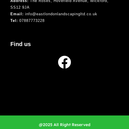
Address:
The Roses, Hovefield Avenue, Wickford,
SS12 9JA
Email:
info@eastlondonlandscapingltd.co.uk
Tel:
07887773228
Find us
@2025 All Right Reserved