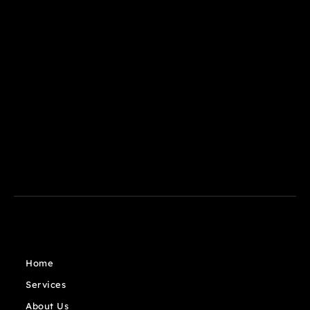
Home
Services
About Us