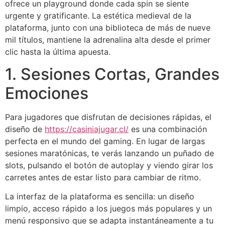
ofrece un playground donde cada spin se siente
urgente y gratificante. La estética medieval de la
plataforma, junto con una biblioteca de más de nueve
mil títulos, mantiene la adrenalina alta desde el primer
clic hasta la última apuesta.
1. Sesiones Cortas, Grandes
Emociones
Para jugadores que disfrutan de decisiones rápidas, el
diseño de
https://casiniajugar.cl/
es una combinación
perfecta en el mundo del gaming. En lugar de largas
sesiones maratónicas, te verás lanzando un puñado de
slots, pulsando el botón de autoplay y viendo girar los
carretes antes de estar listo para cambiar de ritmo.
La interfaz de la plataforma es sencilla: un diseño
limpio, acceso rápido a los juegos más populares y un
menú responsivo que se adapta instantáneamente a tu