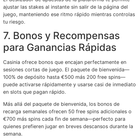
ajustar las stakes al instante sin salir de la página del
juego, manteniendo ese ritmo rápido mientras controlas
tu riesgo.
7. Bonos y Recompensas
para Ganancias Rápidas
Casinia ofrece bonos que encajan perfectamente en
sesiones cortas de juego. El paquete de bienvenida—
100% de depósito hasta €500 más 200 free spins—
puede activarse rápidamente y usarse casi de inmediato
en slots que pagan rápido.
Más allá del paquete de bienvenida, los bonos de
recarga semanales ofrecen 50 free spins adicionales o
€700 más spins cada fin de semana—perfecto para
quienes prefieren jugar en breves descansos durante la
semana.