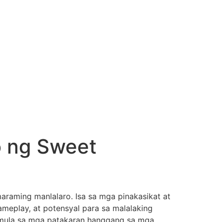
o ng Sweet
araming manlalaro. Isa sa mga pinakasikat at
ameplay, at potensyal para sa malalaking
o, mula sa mga patakaran hanggang sa mga