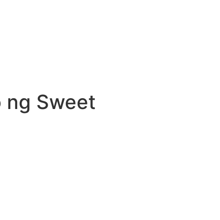
o ng Sweet