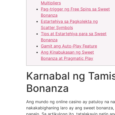
Multipliers
Pag-trigger ng Free Spins sa Sweet
Bonanza
Estartehiya sa Pagkolekta ng
Scatter Symbols
Tips at Estartehiya para sa Sweet
Bonanza
Gamit ang Auto-Play Feature
Ang Kinabukasan ng Sweet
Bonanza at Pragmatic Play
Karnabal ng Tami
Bonanza
Ang mundo ng online casino ay patuloy na nag
nakakabighaning laro ay ang
sweet bonanza
,
panalo. Sa artikulong ito, tatalakayin natin