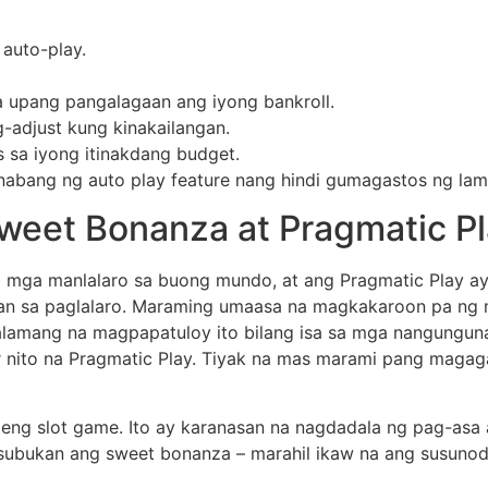
 auto-play.
a upang pangalagaan ang iyong bankroll.
adjust kung kinakailangan.
sa iyong itinakdang budget.
nabang ng auto play feature nang hindi gumagastos ng lam
weet Bonanza at Pragmatic Pl
 mga manlalaro sa buong mundo, at ang Pragmatic Play ay
san sa paglalaro. Maraming umaasa na magkakaroon pa ng
alamang na magpapatuloy ito bilang isa sa mga nangungunan
nito na Pragmatic Play. Tiyak na mas marami pang magaga
pleng slot game. Ito ay karanasan na nagdadala ng pag-asa
, subukan ang
sweet bonanza
– marahil ikaw na ang susunod