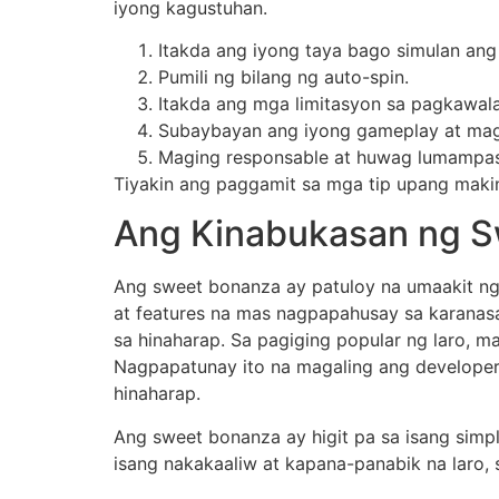
iyong kagustuhan.
Itakda ang iyong taya bago simulan ang
Pumili ng bilang ng auto-spin.
Itakda ang mga limitasyon sa pagkawal
Subaybayan ang iyong gameplay at mag-
Maging responsable at huwag lumampas 
Tiyakin ang paggamit sa mga tip upang maki
Ang Kinabukasan ng S
Ang
sweet bonanza
ay patuloy na umaakit ng
at features na mas nagpapahusay sa karana
sa hinaharap. Sa pagiging popular ng laro, m
Nagpapatunay ito na magaling ang developer 
hinaharap.
Ang
sweet bonanza
ay higit pa sa isang sim
isang nakakaaliw at kapana-panabik na laro