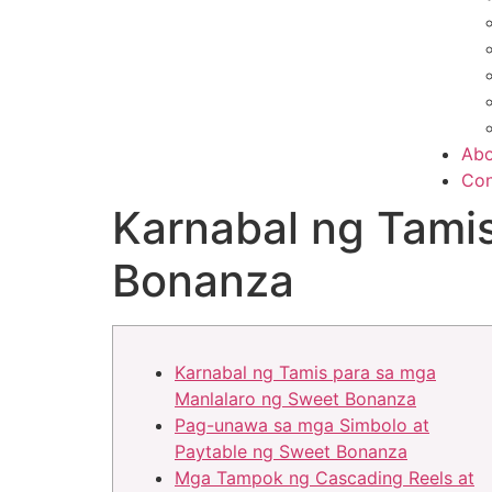
Abo
Con
Karnabal ng Tami
Bonanza
Karnabal ng Tamis para sa mga
Manlalaro ng Sweet Bonanza
Pag-unawa sa mga Simbolo at
Paytable ng Sweet Bonanza
Mga Tampok ng Cascading Reels at