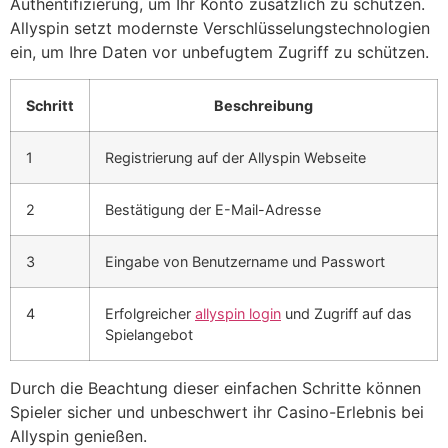
Authentifizierung, um Ihr Konto zusätzlich zu schützen.
Allyspin setzt modernste Verschlüsselungstechnologien
ein, um Ihre Daten vor unbefugtem Zugriff zu schützen.
Schritt
Beschreibung
1
Registrierung auf der Allyspin Webseite
2
Bestätigung der E-Mail-Adresse
3
Eingabe von Benutzername und Passwort
4
Erfolgreicher
allyspin login
und Zugriff auf das
Spielangebot
Durch die Beachtung dieser einfachen Schritte können
Spieler sicher und unbeschwert ihr Casino-Erlebnis bei
Allyspin genießen.