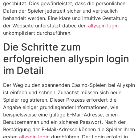
geschützt. Dies gewährleistet, dass die persönlichen
Daten der Spieler jederzeit sicher und vertraulich
behandelt werden. Eine klare und intuitive Gestaltung
der Webseite unterstützt dabei, den
allyspin login
unkompliziert durchzuführen.
Die Schritte zum
erfolgreichen allyspin login
im Detail
Der Weg zu den spannenden Casino-Spielen bei Allyspin
ist einfach und schnell. Zunächst müssen sich neue
Spieler registrieren. Dieser Prozess erfordert die
Angabe einiger grundlegender Informationen, wie
beispielsweise eine gültige E-Mail-Adresse, einen
Benutzernamen und ein sicheres Passwort. Nach der
Bestätigung der E-Mail-Adresse können die Spieler ihren
ersten
allyspin login
durchführen. Der Login erfolgt in