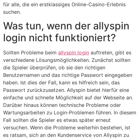
für alle, die ein erstklassiges Online-Casino-Erlebnis
suchen.
Was tun, wenn der allyspin
login nicht funktioniert?
Sollten Probleme beim
allyspin login
auftreten, gibt es
verschiedene Lösungsmöglichkeiten. Zunächst sollten
die Spieler überprüfen, ob sie den richtigen
Benutzernamen und das richtige Passwort eingegeben
haben. Ist dies der Fall, kann es hilfreich sein, das
Passwort zurückzusetzen. Allyspin bietet hierfür eine
einfache und schnelle Möglichkeit auf der Webseite an.
Darüber hinaus können technische Probleme oder
Wartungsarbeiten zu Login-Problemen führen. In diesem
Fall sollten die Spieler es etwas später erneut
versuchen. Wenn die Probleme weiterhin bestehen, ist
es ratsam, sich an den Kundenservice von Allyspin zu