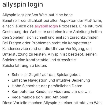
allyspin login
Allyspin legt großen Wert auf eine hohe
Benutzerfreundlichkeit bei allen Aspekten der Plattform,
einschließlich des
allyspin login
Prozesses. Eine intuitive
Gestaltung der Webseite und eine klare Anleitung helfen
den Spielern, sich schnell und einfach zurechtzufinden.
Bei Fragen oder Problemen steht ein kompetenter
Kundenservice rund um die Uhr zur Verfügung, um
Unterstützung zu leisten. Allyspin ist bestrebt, seinen
Spielern eine komfortable und stressfreie
Spielerfahrung zu bieten.
Schneller Zugriff auf das Spielangebot
Einfache Navigation und intuitive Bedienung
Hohe Sicherheit der persönlichen Daten
Kompetenter Kundenservice rund um die Uhr
Regelmäßige Boni und Aktionen
Diese Vorteile machen Allyspin zu einer attraktiven Wahl