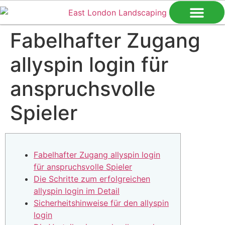
Fabelhafter Zugang
About Us
Contact Us
allyspin login für
anspruchsvolle
Spieler
Fabelhafter Zugang allyspin login
für anspruchsvolle Spieler
Die Schritte zum erfolgreichen
allyspin login im Detail
Sicherheitshinweise für den allyspin
login