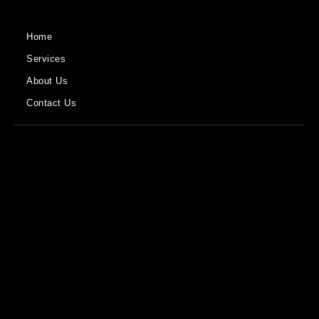
Home
Services
About Us
Contact Us