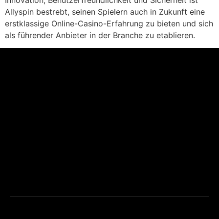
Allyspin bestrebt, seinen Spielern auch in Zukunft eine
erstklassige Online-Casino-Erfahrung zu bieten und sich
als führender Anbieter in der Branche zu etablieren.