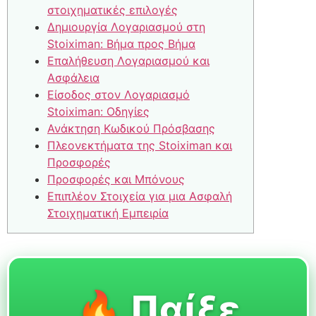
στοιχηματικές επιλογές
Δημιουργία Λογαριασμού στη
Stoiximan: Βήμα προς Βήμα
Επαλήθευση Λογαριασμού και
Ασφάλεια
Είσοδος στον Λογαριασμό
Stoiximan: Οδηγίες
Ανάκτηση Κωδικού Πρόσβασης
Πλεονεκτήματα της Stoiximan και
Προσφορές
Προσφορές και Μπόνους
Επιπλέον Στοιχεία για μια Ασφαλή
Στοιχηματική Εμπειρία
🔥 Παίξε