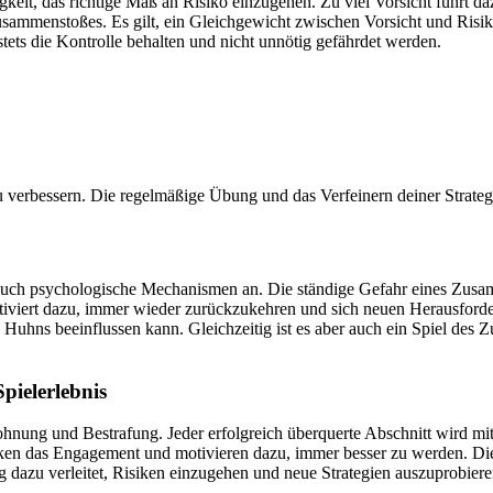
igkeit, das richtige Maß an Risiko einzugehen. Zu viel Vorsicht führt
usammenstoßes. Es gilt, ein Gleichgewicht zwischen Vorsicht und Risikob
ets die Kontrolle behalten und nicht unnötig gefährdet werden.
u verbessern. Die regelmäßige Übung und das Verfeinern deiner Strateg
cht auch psychologische Mechanismen an. Die ständige Gefahr eines Zus
viert dazu, immer wieder zurückzukehren und sich neuen Herausforderu
Huhns beeinflussen kann. Gleichzeitig ist es aber auch ein Spiel des 
pielerlebnis
lohnung und Bestrafung. Jeder erfolgreich überquerte Abschnitt wird 
ken das Engagement und motivieren dazu, immer besser zu werden. Die A
dazu verleitet, Risiken einzugehen und neue Strategien auszuprobiere