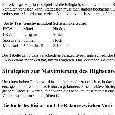
Ein wichtiger Aspekt des Spiels ist die Fähigkeit, sich an veränderte
Verhalten verlassen kann. Stattdessen muss man ständig beobachten un
verbessern. Man erkennt, welche Arten von Autos besonders gefährlic
Auto-Typ
Geschwindigkeit
Schwierigkeitsgrad
PKW
Mittel
Niedrig
LKW
Langsam
Mittel
Sportwagen
Schnell
Hoch
Motorrad
Sehr schnell
Sehr hoch
Die Tabelle zeigt, dass verschiedene Fahrzeugtypen unterschiedliche
LKWs etwas mehr Zeit hat, um zu reagieren. Das Verständnis dieser U
Strategien zur Maximierung des Highscor
Um einen hohen Punktestand in „chicken road“ zu erreichen, bedarf e
einzugehen, ohne dabei das Huhn zu gefährden. Eine effektive Strateg
größere Lücke zu warten, auch wenn dies bedeutet, dass man für einen
Verkehrsaufkommen am größten ist.
Die Rolle des Risikos und die Balance zwischen Vorsic