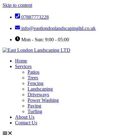
Skip to content
07887773228
info@eastlondonlandscapingltd.co.uk
Mon - Sun: 9:00 - 05:00
Home
Services
Patios
Trees
Fencing
Landscaping
Driveways
Power Washing
Paving
Turfing
About Us
Contact Us