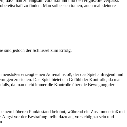
 dazu, dass man zu langsam vorankommt und den Highscore verpasst.
ereitschaft zu finden. Man sollte sich trauen, auch mal kleinere
ie sind jedoch der Schlüssel zum Erfolg.
ammenstoßes erzeugt einen Adrenalinstoß, der das Spiel aufregend und
ngen zu stellen. Das Spiel bietet ein Gefühl der Kontrolle, da man
Zufalls, da man nicht immer die Kontrolle über die Bewegung der
mit einem höheren Punktestand belohnt, während ein Zusammenstoß mit
ngst vor der Bestrafung treibt dazu an, vorsichtig zu sein und
n.