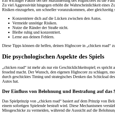
Ein wichtiger Faktor bei der Maximierung des Highscores ist die Fäh
Zu viel Aggressivität hingegen erhöht die Wahrscheinlichkeit eines Z
Risiken einzugehen, um schneller voranzukommen, aber gleichzeitig st
Konzentriere dich auf die Lücken zwischen den Autos.
Vermeide unnötige Risiken.
Nutze die Ränder der Straße nicht.
Bleibe ruhig und konzentriert.
Lerne aus deinen Fehlern.
Diese Tipps können dir helfen, deinen Highscore in „chicken road“ z
Die psychologischen Aspekte des Spiels
„chicken road“ ist mehr als nur ein Geschicklichkeitsspiel; es spri
fesselnd macht. Der Wunsch, den eigenen Highscore zu schlagen, moti
durch geschicktes Timing und strategisches Denken das Schicksal des 
Autos hat.
Der Einfluss von Belohnung und Bestrafung auf das S
Das Spielprinzip von „chicken road“ basiert auf dem Prinzip von Be
einem sofortigen Spielende bestraft wird. Diese Mechanismen verstär
Missgeschicke zu vermeiden, während die Aussicht auf die Belohnung 