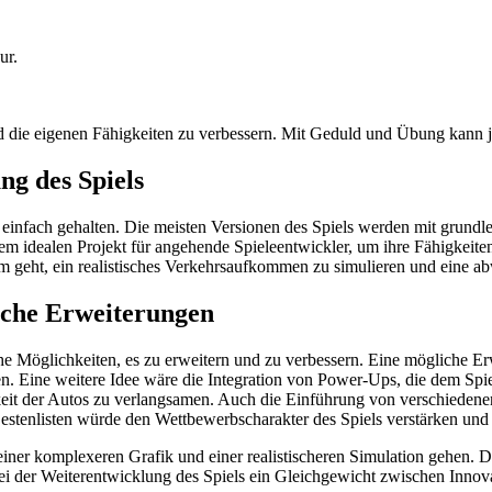
ur.
und die eigenen Fähigkeiten zu verbessern. Mit Geduld und Übung kann j
ng des Spiels
 einfach gehalten. Die meisten Versionen des Spiels werden mit grundl
m idealen Projekt für angehende Spieleentwickler, um ihre Fähigkeite
m geht, ein realistisches Verkehrsaufkommen zu simulieren und eine a
iche Erweiterungen
eiche Möglichkeiten, es zu erweitern und zu verbessern. Eine mögliche 
n. Eine weitere Idee wäre die Integration von Power-Ups, die dem Spie
eit der Autos zu verlangsamen. Auch die Einführung von verschiedenen
estenlisten würde den Wettbewerbscharakter des Spiels verstärken und 
ner komplexeren Grafik und einer realistischeren Simulation gehen. D
g, bei der Weiterentwicklung des Spiels ein Gleichgewicht zwischen Inno