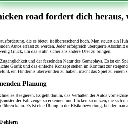
icken road fordert dich heraus,
usforderung, die es bietet, ist überraschend hoch. Man steuert ein Huhn,
enden Autos erfasst zu werden. Jeder erfolgreich überquerte Abschnitt
n wenig Glück, um das Huhn sicher ans andere Ufer zu bringen.
en Zugänglichkeit und der fesselnden Natur des Gameplays. Es ist ein Sp
hlichte Grafik und das einfache Konzept stehen im Kontrast zur steig
ühl, ein Hindernis überwunden zu haben, macht das Spiel zu einem s
auenden Planung
 schnelles Reagieren. Es geht darum, das Verhalten der Autos vorherzus
muster der Fahrzeuge zu erkennen und Lücken zu nutzen, die sich nur
ern führen kann. Es ist eine Übung in der Risikobewertung, bei der man
 Fehlern