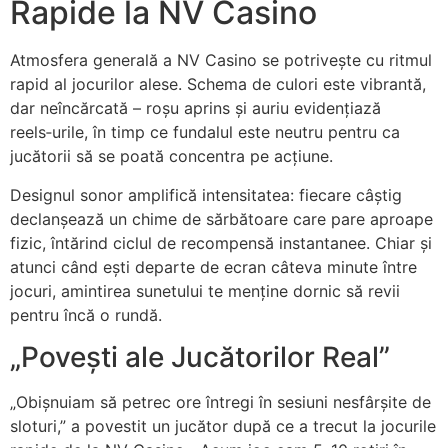
Rapide la NV Casino
Atmosfera generală a NV Casino se potrivește cu ritmul
rapid al jocurilor alese. Schema de culori este vibrantă,
dar neîncărcată – roșu aprins și auriu evidențiază
reels‑urile, în timp ce fundalul este neutru pentru ca
jucătorii să se poată concentra pe acțiune.
Designul sonor amplifică intensitatea: fiecare câștig
declanșează un chime de sărbătoare care pare aproape
fizic, întărind ciclul de recompensă instantanee. Chiar și
atunci când ești departe de ecran câteva minute între
jocuri, amintirea sunetului te menține dornic să revii
pentru încă o rundă.
„Povești ale Jucătorilor Real”
„Obișnuiam să petrec ore întregi în sesiuni nesfârșite de
sloturi,” a povestit un jucător după ce a trecut la jocurile