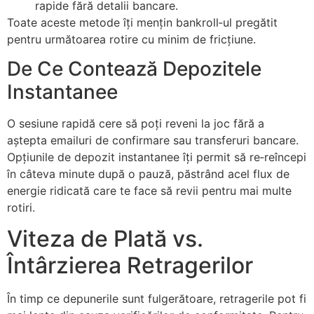
rapide fără detalii bancare.
Toate aceste metode îți mențin bankroll‑ul pregătit
pentru următoarea rotire cu minim de fricțiune.
De Ce Contează Depozitele
Instantanee
O sesiune rapidă cere să poți reveni la joc fără a
aștepta emailuri de confirmare sau transferuri bancare.
Opțiunile de depozit instantanee îți permit să re‑reîncepi
în câteva minute după o pauză, păstrând acel flux de
energie ridicată care te face să revii pentru mai multe
rotiri.
Viteza de Plată vs.
Întârzierea Retragerilor
În timp ce depunerile sunt fulgerătoare, retragerile pot fi