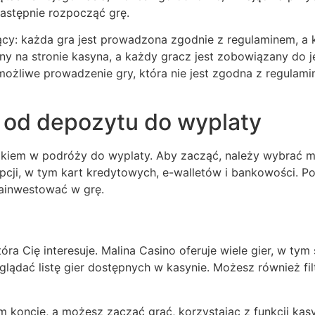
astępnie rozpocząć grę.
jący: każda gra jest prowadzona zgodnie z regulaminem, a
ny na stronie kasyna, a każdy gracz jest zobowiązany do j
możliwe prowadzenie gry, która nie jest zgodna z regulami
: od depozytu do wyplaty
kiem w podróży do wyplaty. Aby zacząć, należy wybrać met
opcji, w tym kart kredytowych, e-walletów i bankowości. P
ainwestować w grę.
 Cię interesuje. Malina Casino oferuje wiele gier, w tym sl
eglądać listę gier dostępnych w kasynie. Możesz również fi
koncie, a możesz zacząć grać, korzystając z funkcji kasyn