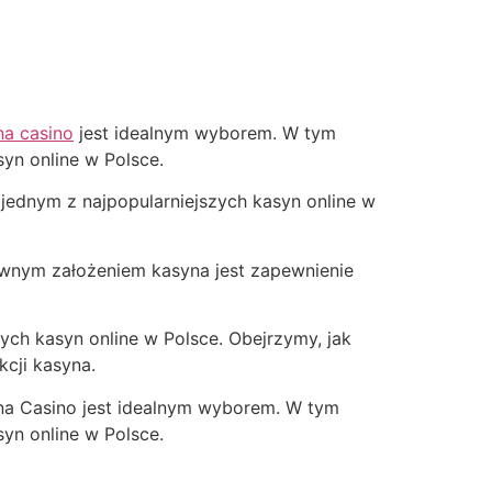
na casino
jest idealnym wyborem. W tym
yn online w Polsce.
 jednym z najpopularniejszych kasyn online w
Głównym założeniem kasyna jest zapewnienie
ych kasyn online w Polsce. Obejrzymy, jak
kcji kasyna.
lina Casino jest idealnym wyborem. W tym
yn online w Polsce.