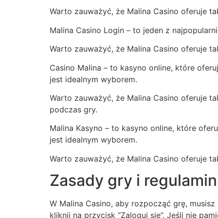
Warto zauważyć, że Malina Casino oferuje ta
Malina Casino Login – to jeden z najpopularn
Warto zauważyć, że Malina Casino oferuje t
Casino Malina – to kasyno online, które oferu
jest idealnym wyborem.
Warto zauważyć, że Malina Casino oferuje ta
podczas gry.
Malina Kasyno – to kasyno online, które oferu
jest idealnym wyborem.
Warto zauważyć, że Malina Casino oferuje t
Zasady gry i regulamin
W Malina Casino, aby rozpocząć grę, musisz
kliknij na przycisk “Zaloguj się”. Jeśli nie 