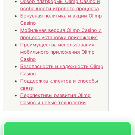
Обзор платформы Olimp Casino и
особенности игрового процесса
Бонусная политика и акции Olimp
Casino
Мобильная версия Olimp Casino и
процесс установки приложения
Преимущества использования
мобильного приложения Olimp
Casino
Безопасность и надежность Olimp
Casino
Поддержка клиентов и способы
связи
Перспективы развития Olimp
Casino и новые технологии