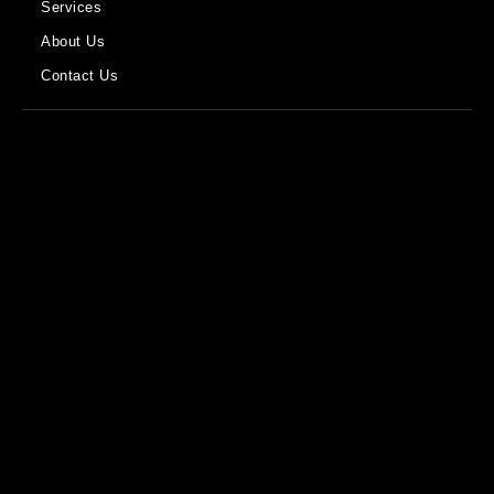
Services
About Us
Contact Us