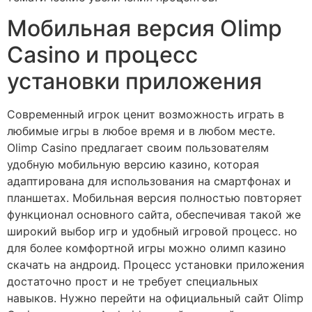
Мобильная версия Olimp
Casino и процесс
установки приложения
Современный игрок ценит возможность играть в
любимые игры в любое время и в любом месте.
Olimp Casino предлагает своим пользователям
удобную мобильную версию казино, которая
адаптирована для использования на смартфонах и
планшетах. Мобильная версия полностью повторяет
функционал основного сайта, обеспечивая такой же
широкий выбор игр и удобный игровой процесс. но
для более комфортной игры можно олимп казино
скачать на андроид. Процесс установки приложения
достаточно прост и не требует специальных
навыков. Нужно перейти на официальный сайт Olimp