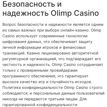
Безопасность и
надежность Olimp Casino
Вопрос безопасности и надежности является одним
из самых важных при выборе онлайн-казино. Olimp
Casino использует современные технологии
шифрования данных, что обеспечивает защиту
личной информации игроков и финансовых
транзакций. Казино лицензировано авторитетной
регуляторной организацией, что подтверждает его
честность и надежность. Olimp Casino сотрудничает
только с проверенными провайдерами
программного обеспечения, что гарантирует
высокое качество игр и случайность исходов.
Политика конфиденциальности Olimp Casino строго
соблюдается, и персональные данные пользователей
никогда не передаются третьим лицам. Для
гарантированной конфиденциальности