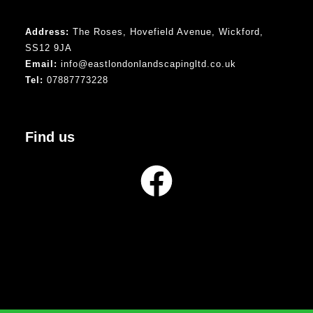
Address:
The Roses, Hovefield Avenue, Wickford,
SS12 9JA
Email:
info@eastlondonlandscapingltd.co.uk
Tel:
07887773228
Find us