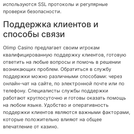
используются SSL протоколы и регулярные
проверки безопасности.
Поддержка клиентов и
способы связи
Olimp Casino предлагает своим игрокам
квалифицированную поддержку клиентов, готовую
ответить на любые вопросы и помочь в решении
возникающих проблем. Обратиться в службу
поддержки можно различными способами: через
онлайн-чат на сайте, по электронной почте или по
телефону. Специалисты службы поддержки
работают круглосуточно и готовы оказать помощь
на любом языке. Удобство и оперативность
поддержки клиентов являются важными факторами,
которые положительно влияют на общее
впечатление от казино.