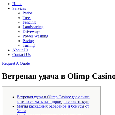
Home
Services
Patios
Trees
Fencing
Landscaping
Driveways
Power Washing
Paving
Turfing
About Us
Contact Us
Request A Quote
Ветреная удача в Olimp Casin
Ветреная удача в Olimp Casino: где олимп
казино скачать на андроид и сорвать куш
Магия каскадных барабанов и бонусы от
Зевса