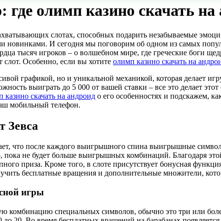
o: где олимп казино скачать на
 захватывающих слотах, способных подарить незабываемые эмоци
и новинками. И сегодня мы поговорим об одном из самых попул
ердца тысяч игроков – о волшебном мире, где греческие боги ще
т слот. Особенно, если вы хотите
олимп казино скачать на андро
ивой графикой, но и уникальной механикой, которая делает игру
ность выиграть до 5 000 от вашей ставки – все это делает это
п казино скачать на андроид
о его особенностях и подскажем, к
ваш мобильный телефон.
т Зевса
чает, что после каждого выигрышного спина выигрышные символы
р, пока не будет больше выигрышных комбинаций. Благодаря эт
ного приза. Кроме того, в слоте присутствует бонусная функци
лучить бесплатные вращения и дополнительные множители, кото
сной игры
ю комбинацию специальных символов, обычно это три или более
0 до 20. Во время бесплатных вращений на барабанах появляетс