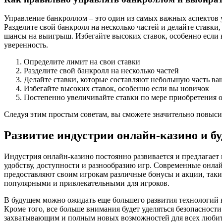
Управление банкроллом – это один из самых важных аспектов у
Разделите свой банкролл на несколько частей и делайте ставк
шансы на выигрыш. Избегайте высоких ставок, особенно если в
уверенность.
Определите лимит на свои ставки
Разделите свой банкролл на несколько частей
Делайте ставки, которые составляют небольшую часть ва
Избегайте высоких ставок, особенно если вы новичок
Постепенно увеличивайте ставки по мере приобретения 
Следуя этим простым советам, вы сможете значительно повыси
Развитие индустрии онлайн-казино и б
Индустрия онлайн-казино постоянно развивается и предлагает
удобству, доступности и разнообразию игр. Современные онлай
предоставляют своим игрокам различные бонусы и акции, такие
популярными и привлекательными для игроков.
В будущем можно ожидать еще большего развития технологий в
Кроме того, все больше внимания будет уделяться безопасности
захватывающим и полным новых возможностей для всех любит