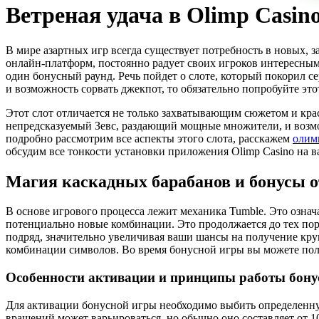
Ветреная удача в Olimp Casin
В мире азартных игр всегда существует потребность в новых,
онлайн-платформ, постоянно радует своих игроков интересным
один бонусный раунд. Речь пойдет о слоте, который покорил с
и возможность сорвать джекпот, то обязательно попробуйте это
Этот слот отличается не только захватывающим сюжетом и крас
непредсказуемый Зевс, раздающий мощные множители, и возмож
подробно рассмотрим все аспекты этого слота, расскажем
олим
обсудим все тонкости установки приложения Olimp Casino на 
Магия каскадных барабанов и бонусы о
В основе игрового процесса лежит механика Tumble. Это озна
потенциально новые комбинации. Это продолжается до тех по
подряд, значительно увеличивая ваши шансы на получение круп
комбинации символов. Во время бонусной игры вы можете по
Особенности активации и принципы работы бону
Для активации бонусной игры необходимо выбить определенну
вращений может варьироваться, но обычно оно составляет от 1