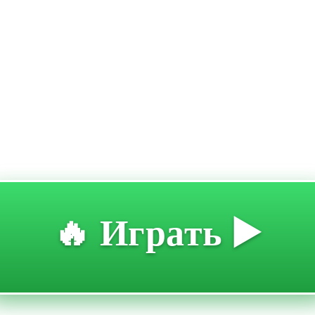
🔥 Играть ▶️