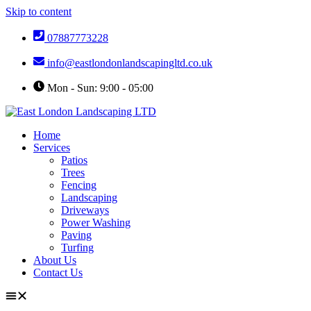
Skip to content
07887773228
info@eastlondonlandscapingltd.co.uk
Mon - Sun: 9:00 - 05:00
Home
Services
Patios
Trees
Fencing
Landscaping
Driveways
Power Washing
Paving
Turfing
About Us
Contact Us