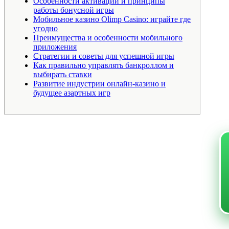
Особенности активации и принципы
работы бонусной игры
Мобильное казино Olimp Casino: играйте где
угодно
Преимущества и особенности мобильного
приложения
Стратегии и советы для успешной игры
Как правильно управлять банкроллом и
выбирать ставки
Развитие индустрии онлайн-казино и
будущее азартных игр