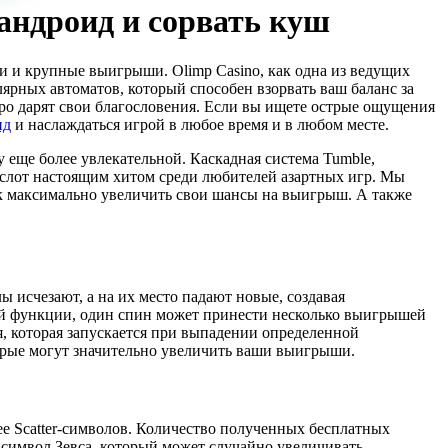
 андроид и сорвать куш
и и крупные выигрыши. Olimp Casino, как одна из ведущих
ярных автоматов, который способен взорвать ваш баланс за
дро дарят свои благословения. Если вы ищете острые ощущения
ид
и наслаждаться игрой в любое время и в любом месте.
 еще более увлекательной. Каскадная система Tumble,
т слот настоящим хитом среди любителей азартных игр. Мы
ак максимально увеличить свои шансы на выигрыш. А также
 исчезают, а на их место падают новые, создавая
ой функции, один спин может принести несколько выигрышей
я, которая запускается при выпадении определенной
рые могут значительно увеличить ваши выигрыши.
 Scatter-символов. Количество полученных бесплатных
я символ Зевса, который может случайно увеличивать