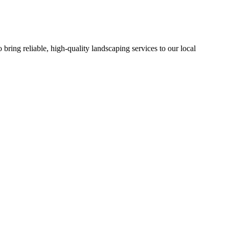
ing reliable, high-quality landscaping services to our local