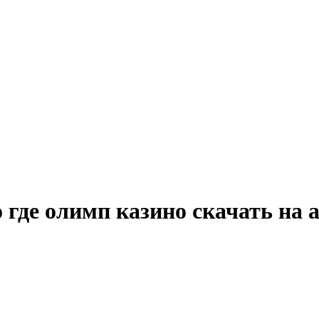
o где олимп казино скачать на 