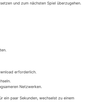
zu setzen und zum nächsten Spiel überzugehen.
ten.
ownload erforderlich.
hseln.
langsameren Netzwerken.
für ein paar Sekunden, wechselst zu einem