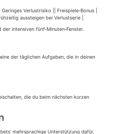
inges Verlustrisiko || Freispiele‑Bonus |
rühzeitig aussteigen bei Verlustserie |
 der intensiven fünf‑Minuten‑Fenster.
ine der täglichen Aufgaben, die in deinen
eischalten, die du beim nächsten kurzen
n
Ybets’ mehrsprachige Unterstützung dafür,