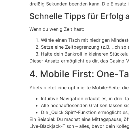
dreißig Sekunden beenden kann. Die Einsatzli
Schnelle Tipps für Erfolg 
Wenn du wenig Zeit hast:
Wähle einen Tisch mit niedrigen Mindest
Setze eine Zeitbegrenzung (z.B. „Ich spie
Halte dein Bankroll in kleineren Stückel
Dieser Ansatz ermöglicht es dir, das Casino‑V
4. Mobile First: One‑
Ybets bietet eine optimierte Mobile‑Seite, di
Intuitive Navigation erlaubt es, in drei
Alle hochauflösenden Grafiken lassen si
Die „Quick Spin“-Funktion ermöglicht es
Ein Beispiel: Du machst eine Mittagspause, ö
Live‑Blackjack‑Tisch – alles, bevor dein Kolle