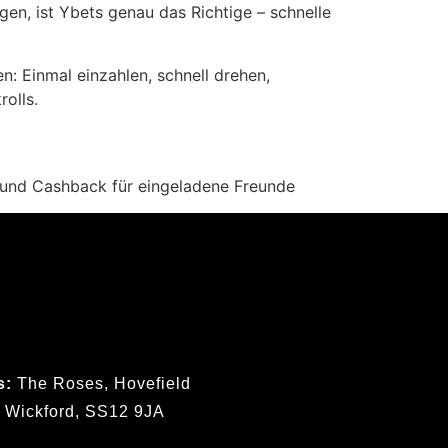
en, ist Ybets genau das Richtige – schnelle
: Einmal einzahlen, schnell drehen,
olls.
s:
The Roses, Hovefield
 Wickford, SS12 9JA