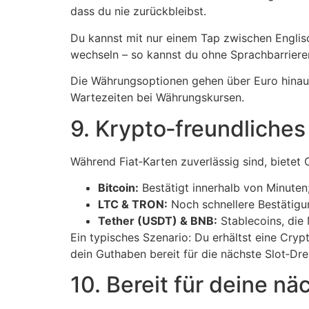
dass du nie zurückbleibst.
Du kannst mit nur einem Tap zwischen Englisc
wechseln – so kannst du ohne Sprachbarrieren
Die Währungsoptionen gehen über Euro hinau
Wartezeiten bei Währungskursen.
9. Krypto‑freundliches
Während Fiat‑Karten zuverlässig sind, bietet
Bitcoin:
Bestätigt innerhalb von Minuten
LTC & TRON:
Noch schnellere Bestätigun
Tether (USDT) & BNB:
Stablecoins, die 
Ein typisches Szenario: Du erhältst eine Cryp
dein Guthaben bereit für die nächste Slot‑Dr
10. Bereit für deine n