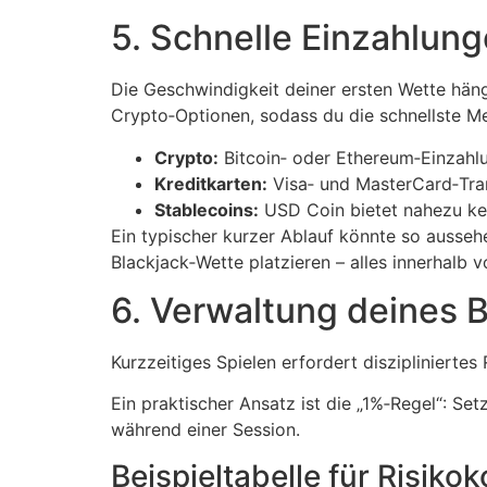
5. Schnelle Einzahlung
Die Geschwindigkeit deiner ersten Wette hängt
Crypto‑Optionen, sodass du die schnellste M
Crypto:
Bitcoin‑ oder Ethereum‑Einzahl
Kreditkarten:
Visa‑ und MasterCard‑Tran
Stablecoins:
USD Coin bietet nahezu kein
Ein typischer kurzer Ablauf könnte so aussehe
Blackjack‑Wette platzieren – alles innerhalb 
6. Verwaltung deines B
Kurzzeitiges Spielen erfordert disziplinierte
Ein praktischer Ansatz ist die „1%‑Regel“: S
während einer Session.
Beispieltabelle für Risikok